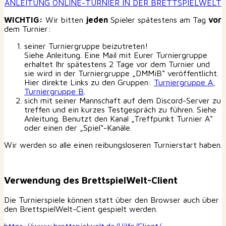
ANLEITUNG ONLINE-TURNIER IN DER BRETTSPIELWELT
WICHTIG:
Wir bitten
jeden
Spieler spätestens am Tag
vor
dem Turnier:
seiner Turniergruppe beizutreten!
Siehe Anleitung. Eine Mail mit Eurer Turniergruppe
erhaltet Ihr spätestens 2 Tage vor dem Turnier und
sie wird in der Turniergruppe „DMMiB“ veröffentlicht.
Hier direkte Links zu den Gruppen:
Turniergruppe A
,
Turniergruppe B
.
sich mit seiner Mannschaft auf dem Discord-Server zu
treffen und ein kurzes Testgespräch zu führen. Siehe
Anleitung. Benutzt den Kanal „Treffpunkt Turnier A“
oder einen der „Spiel“-Kanäle.
Wir werden so alle einen reibungsloseren Turnierstart haben.
Verwendung des BrettspielWelt-Client
Die Turnierspiele können statt über den Browser auch über
den BrettspielWelt-Cient gespielt werden.
https://www.brettspielwelt.de/Hilfe/Client/