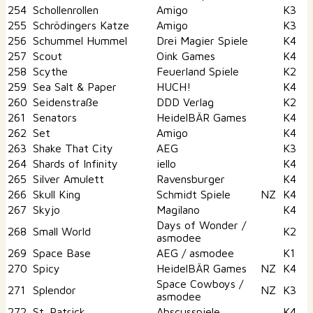
254
Schollenrollen
Amigo
K3
255
Schrödingers Katze
Amigo
K3
256
Schummel Hummel
Drei Magier Spiele
K4
257
Scout
Oink Games
K4
258
Scythe
Feuerland Spiele
K2
259
Sea Salt & Paper
HUCH!
K4
260
Seidenstraße
DDD Verlag
K2
261
Senators
HeidelBÄR Games
K4
262
Set
Amigo
K4
263
Shake That City
AEG
K3
264
Shards of Infinity
iello
K4
265
Silver Amulett
Ravensburger
K4
266
Skull King
Schmidt Spiele
NZ
K4
267
Skyjo
Magilano
K4
Days of Wonder /
268
Small World
K2
asmodee
269
Space Base
AEG / asmodee
K1
270
Spicy
HeidelBÄR Games
NZ
K4
Space Cowboys /
271
Splendor
NZ
K3
asmodee
272
St. Patrick
Abscusspiele
K4