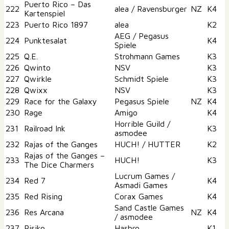
Puerto Rico – Das
222
alea / Ravensburger
NZ
K4
Kartenspiel
223
Puerto Rico 1897
alea
K2
AEG / Pegasus
224
Punktesalat
K4
Spiele
225
Q.E.
Strohmann Games
K3
226
Qwinto
NSV
K3
227
Qwirkle
Schmidt Spiele
K3
228
Qwixx
NSV
K3
229
Race for the Galaxy
Pegasus Spiele
NZ
K4
230
Rage
Amigo
K4
Horrible Guild /
231
Railroad Ink
K3
asmodee
232
Rajas of the Ganges
HUCH! / HUTTER
K2
Rajas of the Ganges –
233
HUCH!
K3
The Dice Charmers
Lucrum Games /
234
Red 7
K4
Asmadi Games
235
Red Rising
Corax Games
K4
Sand Castle Games
236
Res Arcana
NZ
K4
/ asmodee
237
Risiko
Hasbro
K1