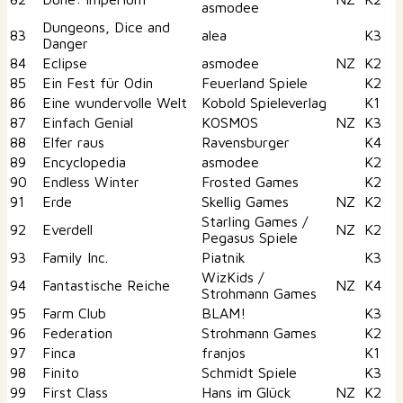
asmodee
Dungeons, Dice and
83
alea
K3
Danger
84
Eclipse
asmodee
NZ
K2
85
Ein Fest für Odin
Feuerland Spiele
K2
86
Eine wundervolle Welt
Kobold Spieleverlag
K1
87
Einfach Genial
KOSMOS
NZ
K3
88
Elfer raus
Ravensburger
K4
89
Encyclopedia
asmodee
K2
90
Endless Winter
Frosted Games
K2
91
Erde
Skellig Games
NZ
K2
Starling Games /
92
Everdell
NZ
K2
Pegasus Spiele
93
Family Inc.
Piatnik
K3
WizKids /
94
Fantastische Reiche
NZ
K4
Strohmann Games
95
Farm Club
BLAM!
K3
96
Federation
Strohmann Games
K2
97
Finca
franjos
K1
98
Finito
Schmidt Spiele
K3
99
First Class
Hans im Glück
NZ
K2