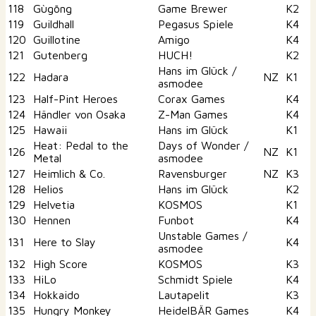
118
Gùgōng
Game Brewer
K2
119
Guildhall
Pegasus Spiele
K4
120
Guillotine
Amigo
K4
121
Gutenberg
HUCH!
K2
Hans im Glück /
122
Hadara
NZ
K1
asmodee
123
Half-Pint Heroes
Corax Games
K4
124
Händler von Osaka
Z-Man Games
K4
125
Hawaii
Hans im Glück
K1
Heat: Pedal to the
Days of Wonder /
126
NZ
K1
Metal
asmodee
127
Heimlich & Co.
Ravensburger
NZ
K3
128
Helios
Hans im Glück
K2
129
Helvetia
KOSMOS
K1
130
Hennen
Funbot
K4
Unstable Games /
131
Here to Slay
K4
asmodee
132
High Score
KOSMOS
K3
133
HiLo
Schmidt Spiele
K4
134
Hokkaido
Lautapelit
K3
135
Hungry Monkey
HeidelBÄR Games
K4