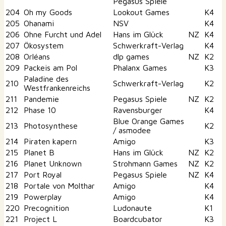
Pegasus Spiele
204
Oh my Goods
Lookout Games
K4
205
Ohanami
NSV
K4
206
Ohne Furcht und Adel
Hans im Glück
NZ
K4
207
Ökosystem
Schwerkraft-Verlag
K4
208
Orléans
dlp games
NZ
K2
209
Packeis am Pol
Phalanx Games
K3
Paladine des
210
Schwerkraft-Verlag
K2
Westfrankenreichs
211
Pandemie
Pegasus Spiele
NZ
K2
212
Phase 10
Ravensburger
K4
Blue Orange Games
213
Photosynthese
K2
/ asmodee
214
Piraten kapern
Amigo
K3
215
Planet B
Hans im Glück
NZ
K2
216
Planet Unknown
Strohmann Games
NZ
K2
217
Port Royal
Pegasus Spiele
NZ
K4
218
Portale von Molthar
Amigo
K4
219
Powerplay
Amigo
K4
220
Precognition
Ludonaute
K1
221
Project L
Boardcubator
K3