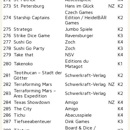
273
St. Petersburg
Hans im Glück
NZ
K2
Czech Games
274
Starship Captains
Edition / HeidelBÄR
K2
Games
275
Stratego
Jumbo Spiele
K2
276
Strike Dice Game
Ravensburger
K3
277
Sushi Go
Zoch
K4
278
Sushi Go Party
Zoch
K3
279
Take that
NSV
K4
Editions du
280
Takenoko
K1
Matagot
Teotihucan – Stadt der
281
Schwerkraft-Verlag
K2
Götter
282
Terraforming Mars
Schwerkraft-Verlag
NZ
K2
Terraforming Mars –
283
Schwerkraft-Verlag
K2
Ares Expedition
284
Texas Showdown
Amigo
NZ
K4
285
The City
Amigo
K4
286
Tichu
Abacusspiele
K4
287
Tiefseeabenteuer
Oink Games
K3
Board & Dice /