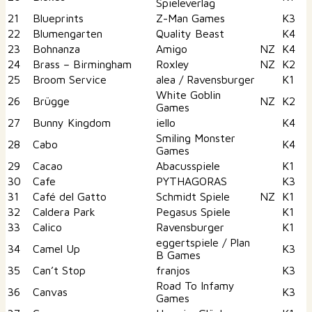
Spieleverlag
21
Blueprints
Z-Man Games
K3
22
Blumengarten
Quality Beast
K4
23
Bohnanza
Amigo
NZ
K4
24
Brass – Birmingham
Roxley
NZ
K2
25
Broom Service
alea / Ravensburger
K1
White Goblin
26
Brügge
NZ
K2
Games
27
Bunny Kingdom
iello
K4
Smiling Monster
28
Cabo
K4
Games
29
Cacao
Abacusspiele
K1
30
Cafe
PYTHAGORAS
K3
31
Café del Gatto
Schmidt Spiele
NZ
K1
32
Caldera Park
Pegasus Spiele
K1
33
Calico
Ravensburger
K1
eggertspiele / Plan
34
Camel Up
K3
B Games
35
Can’t Stop
franjos
K3
Road To Infamy
36
Canvas
K3
Games