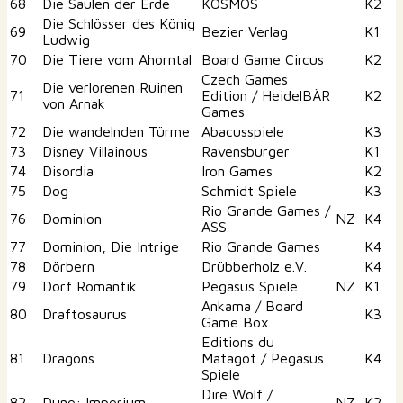
68
Die Säulen der Erde
KOSMOS
K2
Die Schlösser des König
69
Bezier Verlag
K1
Ludwig
70
Die Tiere vom Ahorntal
Board Game Circus
K2
Czech Games
Die verlorenen Ruinen
71
Edition / HeidelBÄR
K2
von Arnak
Games
72
Die wandelnden Türme
Abacusspiele
K3
73
Disney Villainous
Ravensburger
K1
74
Disordia
Iron Games
K2
75
Dog
Schmidt Spiele
K3
Rio Grande Games /
76
Dominion
NZ
K4
ASS
77
Dominion, Die Intrige
Rio Grande Games
K4
78
Dörbern
Drübberholz e.V.
K4
79
Dorf Romantik
Pegasus Spiele
NZ
K1
Ankama / Board
80
Draftosaurus
K3
Game Box
Editions du
81
Dragons
Matagot / Pegasus
K4
Spiele
Dire Wolf /
82
Dune: Imperium
NZ
K2