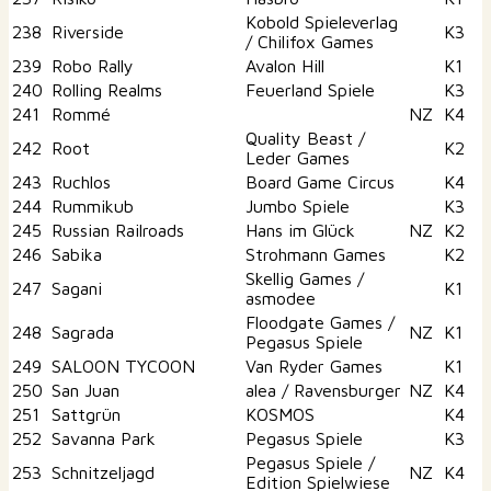
Kobold Spieleverlag
238
Riverside
K3
/ Chilifox Games
239
Robo Rally
Avalon Hill
K1
240
Rolling Realms
Feuerland Spiele
K3
241
Rommé
NZ
K4
Quality Beast /
242
Root
K2
Leder Games
243
Ruchlos
Board Game Circus
K4
244
Rummikub
Jumbo Spiele
K3
245
Russian Railroads
Hans im Glück
NZ
K2
246
Sabika
Strohmann Games
K2
Skellig Games /
247
Sagani
K1
asmodee
Floodgate Games /
248
Sagrada
NZ
K1
Pegasus Spiele
249
SALOON TYCOON
Van Ryder Games
K1
250
San Juan
alea / Ravensburger
NZ
K4
251
Sattgrün
KOSMOS
K4
252
Savanna Park
Pegasus Spiele
K3
Pegasus Spiele /
253
Schnitzeljagd
NZ
K4
Edition Spielwiese