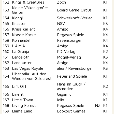
152
Kings & Creatures
Zoch
K1
Kleine Völker großer
153
Board Game Circus
K1
Garten
154
Klong!
Schwerkraft-Verlag
K1
155
Knaster
NSV
K3
156
Krass kariert
Amigo
K4
157
Krasse Kacke
Pegasus Spiele
K4
158
Kuhhandel
Ravensburger
K4
159
L.A.M.A.
Amigo
K4
160
La Granja
PD-Verlag
K2
161
Lanceloth
Mogel-Verlag
K3
162
Land unter
Amigo
K4
163
Las Vegas Royale
alea / Ravensburger
K3
Libertalia: Auf den
164
Feuerland Spiele
K1
Winden von Galecrest
Hans im Glück /
165
Lift Off
K2
asmodee
166
Line it
Gigamic
K4
167
Little Town
iello
K1
168
Living Forest
Pegasus Spiele
NZ
K1
169
Llama Land
Lookout Games
K1