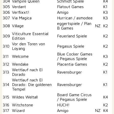
304
Vampire Queen
Schmidt Spiele
K4
305
Verdant
Flatout Games
K1
306
Verflixxt!
Amigo
K3
307
Via Magica
Hurrican / asmodee
K3
eggertspiele / Plan
308
Village
NZ
K2
B Games
Viticulture Essential
309
Feuerland Spiele
K2
Edition
Vor den Toren von
310
Pegasus Spiele
K2
Loyang
Blue Cocker Games
311
Welcome
K3
/ Pegasus Spiele
312
Wendake
Placentia Games
K2
Wettlauf nach El
313
Ravensburger
K1
Dorado
Wettlauf nach El
314
Dorado: Die goldenen
Ravensburger
K1
Tempel
Board Game Circus
315
Wildes Weltall
K4
/ Pegasus Spiele
316
Witchstone
HUCH!
K2
317
Wizard
Amigo
NZ
K4