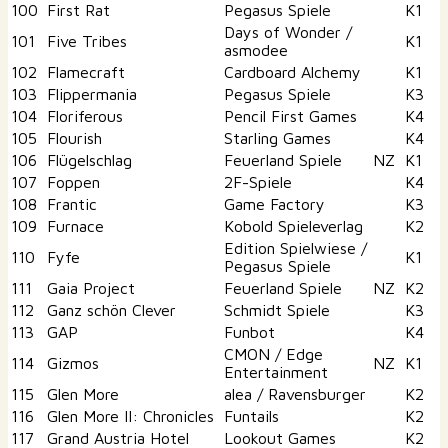
100
First Rat
Pegasus Spiele
K1
Days of Wonder /
101
Five Tribes
K1
asmodee
102
Flamecraft
Cardboard Alchemy
K1
103
Flippermania
Pegasus Spiele
K3
104
Floriferous
Pencil First Games
K4
105
Flourish
Starling Games
K4
106
Flügelschlag
Feuerland Spiele
NZ
K1
107
Foppen
2F-Spiele
K4
108
Frantic
Game Factory
K3
109
Furnace
Kobold Spieleverlag
K2
Edition Spielwiese /
110
Fyfe
K1
Pegasus Spiele
111
Gaia Project
Feuerland Spiele
NZ
K2
112
Ganz schön Clever
Schmidt Spiele
K3
113
GAP
Funbot
K4
CMON / Edge
114
Gizmos
NZ
K1
Entertainment
115
Glen More
alea / Ravensburger
K2
116
Glen More II: Chronicles
Funtails
K2
117
Grand Austria Hotel
Lookout Games
K2