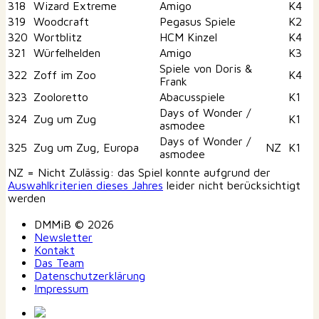
318
Wizard Extreme
Amigo
K4
319
Woodcraft
Pegasus Spiele
K2
320
Wortblitz
HCM Kinzel
K4
321
Würfelhelden
Amigo
K3
Spiele von Doris &
322
Zoff im Zoo
K4
Frank
323
Zooloretto
Abacusspiele
K1
Days of Wonder /
324
Zug um Zug
K1
asmodee
Days of Wonder /
325
Zug um Zug, Europa
NZ
K1
asmodee
NZ = Nicht Zulässig: das Spiel konnte aufgrund der
Auswahlkriterien dieses Jahres
leider nicht berücksichtigt
werden
DMMiB © 2026
Newsletter
Kontakt
Das Team
Datenschutzerklärung
Impressum