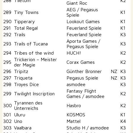
288
Tiletum
K2
Giant Roc
AEG / Pegasus
289
Tiny Towns
K1
Spiele
290
Tipperary
Lookout Games
K1
291
Total Regal
Feuerland Spiele
K1
292
Trails
Feuerland Spiele
K3
Aporta Games /
293
Trails of Tucana
K3
Pegasus Spiele
294
Tribes of the wind
HUCH!
K2
Trickerion – Meister
295
Corax Games
K2
der Magie
296
Tripitz
Günther Bronner
NZ
K3
297
Triqueta
Pegasus Spiele
NZ
K3
298
Troyes Dice
asmodee
K3
Fantasy Flight
299
Twilight Inscription
K2
Games / asmodee
Tyrannen des
300
Hasbro
K2
Unterreichs
301
Uluru
KOSMOS
K1
302
Uno
Mattel
K4
303
Vaalbara
Studio H / asmodee
K3