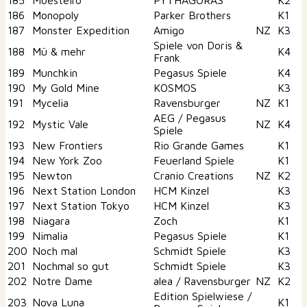
186
Monopoly
Parker Brothers
K1
187
Monster Expedition
Amigo
NZ
K3
Spiele von Doris &
188
Mü & mehr
K4
Frank
189
Munchkin
Pegasus Spiele
K4
190
My Gold Mine
KOSMOS
K3
191
Mycelia
Ravensburger
NZ
K1
AEG / Pegasus
192
Mystic Vale
NZ
K4
Spiele
193
New Frontiers
Rio Grande Games
K1
194
New York Zoo
Feuerland Spiele
K1
195
Newton
Cranio Creations
NZ
K2
196
Next Station London
HCM Kinzel
K3
197
Next Station Tokyo
HCM Kinzel
K3
198
Niagara
Zoch
K1
199
Nimalia
Pegasus Spiele
K1
200
Noch mal
Schmidt Spiele
K3
201
Nochmal so gut
Schmidt Spiele
K3
202
Notre Dame
alea / Ravensburger
NZ
K2
Edition Spielwiese /
203
Nova Luna
K1