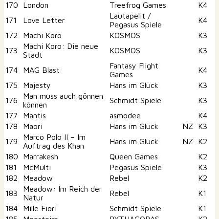
170
London
Treefrog Games
K4
Lautapelit /
171
Love Letter
K4
Pegasus Spiele
172
Machi Koro
KOSMOS
K3
Machi Koro: Die neue
173
KOSMOS
K3
Stadt
Fantasy Flight
174
MAG Blast
K4
Games
175
Majesty
Hans im Glück
K3
Man muss auch gönnen
176
Schmidt Spiele
K3
können
177
Mantis
asmodee
K4
178
Maori
Hans im Glück
NZ
K3
Marco Polo II – Im
179
Hans im Glück
NZ
K2
Auftrag des Khan
180
Marrakesh
Queen Games
K2
181
McMulti
Pegasus Spiele
K3
182
Meadow
Rebel
K2
Meadow: Im Reich der
183
Rebel
K1
Natur
184
Mille Fiori
Schmidt Spiele
K1
185
Moesteiro
PYTHAGORAS
K2