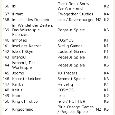
Giant Roc / Sorry
136
Iki
K2
We Are French
137
Illimat
Twogether Studios
K4
138
Im Jahr des Drachen
alea / Ravensburger
NZ
K2
Im Wandel der Zeiten,
139
Das Würfelspiel,
Pegasus Spiele
K3
Eisenzeit
140
Imhotep
KOSMOS
K1
141
Insel der Katzen
Skellig Games
K1
142
Isle of Skye
Lookout Games
K1
143
Istanbul
Pegasus Spiele
K1
Istanbul, Das
144
Pegasus Spiele
K3
Würfelspiel
145
Joomo
10 Traders
K4
146
Kannste knicken
Schmidt Spiele
K3
147
Kariba
Helvetiq
K4
148
Keltis
KOSMOS
K1
149
Khora
iello
K2
150
King of Tokyo
iello / HUTTER
K3
Blue Orange Games
151
Kingdomino
NZ
K3
/ Pegasus Spiele