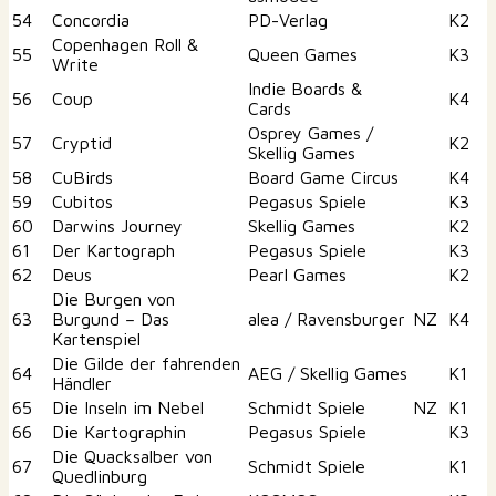
54
Concordia
PD-Verlag
K2
Copenhagen Roll &
55
Queen Games
K3
Write
Indie Boards &
56
Coup
K4
Cards
Osprey Games /
57
Cryptid
K2
Skellig Games
58
CuBirds
Board Game Circus
K4
59
Cubitos
Pegasus Spiele
K3
60
Darwins Journey
Skellig Games
K2
61
Der Kartograph
Pegasus Spiele
K3
62
Deus
Pearl Games
K2
Die Burgen von
63
Burgund – Das
alea / Ravensburger
NZ
K4
Kartenspiel
Die Gilde der fahrenden
64
AEG / Skellig Games
K1
Händler
65
Die Inseln im Nebel
Schmidt Spiele
NZ
K1
66
Die Kartographin
Pegasus Spiele
K3
Die Quacksalber von
67
Schmidt Spiele
K1
Quedlinburg