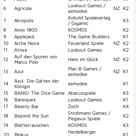
Lookout Games /
6
Agricola
NZ
K2
asmodee
Kobold Spieleverlag
7
Akropolis
K3
/ Gigamic
8
Anno 1800
KOSMOS
K2
9
Applejack
The Game Builders
K1
10
Arche Nova
Feuerland Spiele
NZ
K2
11
Atiwa
Lookout Games
K2
Auf den Spuren von
12
Hans im Glück
NZ
K2
Marco Polo
Plan B Games /
13
Azul
NZ
K1
asmodee
Azul: Die Gärten der
14
asmodee
K1
Königin
15
BANG! The Dice Game
Abacusspiele
K3
16
Bärenpark
Lookout Games
K1
17
Beasty Bar
Zoch
K4
Strohmann Games /
18
Beyond the Sun
K2
Pegasus Spiele
19
Blätterrauschen
KOSMOS
K3
Heidelberger
20
Blokus
K1