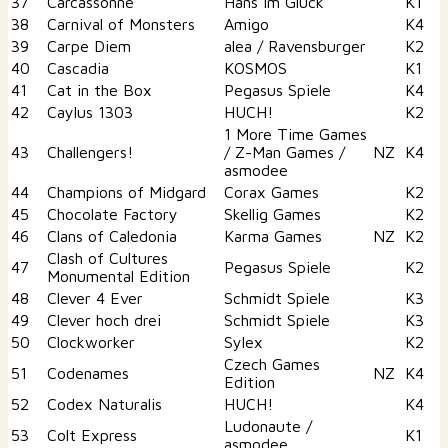
37
Carcassonne
Hans im Glück
K1
38
Carnival of Monsters
Amigo
K4
39
Carpe Diem
alea / Ravensburger
K2
40
Cascadia
KOSMOS
K1
41
Cat in the Box
Pegasus Spiele
K4
42
Caylus 1303
HUCH!
K2
1 More Time Games
43
Challengers!
/ Z-Man Games /
NZ
K4
asmodee
44
Champions of Midgard
Corax Games
K2
45
Chocolate Factory
Skellig Games
K2
46
Clans of Caledonia
Karma Games
NZ
K2
Clash of Cultures
47
Pegasus Spiele
K2
Monumental Edition
48
Clever 4 Ever
Schmidt Spiele
K3
49
Clever hoch drei
Schmidt Spiele
K3
50
Clockworker
Sylex
K2
Czech Games
51
Codenames
NZ
K4
Edition
52
Codex Naturalis
HUCH!
K4
Ludonaute /
53
Colt Express
K1
asmodee