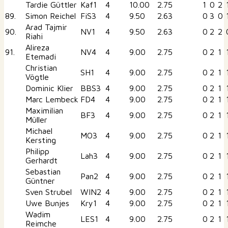
Tardie Güttler
Kaf1
4
10.00
2.75
1
0
2
89.
Simon Reichel
FiS3
4
9.50
2.63
0
3
0
Arad Tajmir
90.
NV1
4
9.50
2.63
0
2
2
Riahi
Alireza
91.
NV4
4
9.00
2.75
0
2
1
Etemadi
Christian
SH1
4
9.00
2.75
0
2
1
Vögtle
Dominic Klier
BBS3
4
9.00
2.75
0
2
1
Marc Lembeck
FD4
4
9.00
2.75
0
2
1
Maximilian
BF3
4
9.00
2.75
0
2
1
Müller
Michael
MO3
4
9.00
2.75
0
2
1
Kersting
Philipp
Lah3
4
9.00
2.75
0
2
1
Gerhardt
Sebastian
Pan2
4
9.00
2.75
0
2
1
Güntner
Sven Strubel
WIN2
4
9.00
2.75
0
2
1
Uwe Bunjes
Kry1
4
9.00
2.75
0
2
1
Wadim
LES1
4
9.00
2.75
0
2
1
Reimche