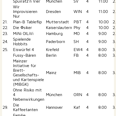
Spuiratz’n Vier
München
SV
4
11.00
2
Wir
Improvisieren
Dresden
WIN
4
11.00
2
Nur
21.
Plan-B Tableflip
Mutterstadt
PBT
4
10.00
2
22.
Die Фsiker
Kaiserslautern
Phy
4
10.00
2
23.
MiNi OlLiVi
Hamburg
MO
4
9.00
2
Spielende
24.
Paderborn
SH
4
9.00
3
Hobbits
25.
Eiswürfel 4
Krefeld
EW4
4
8.00
3
Fussy-Bären
Berlin
FB
4
8.00
3
Mainzer
Initiative für
Brett-
Mainz
MIB
4
8.00
3
Gesellschafts-
und Kartenspiele
(MIBGK)
Ohne Risiko mit
4
München
ORN
4
8.00
3
Nebenwirkungen
Die
29.
Hannover
Kaf
4
8.00
3
Kaffeetanten
Familie