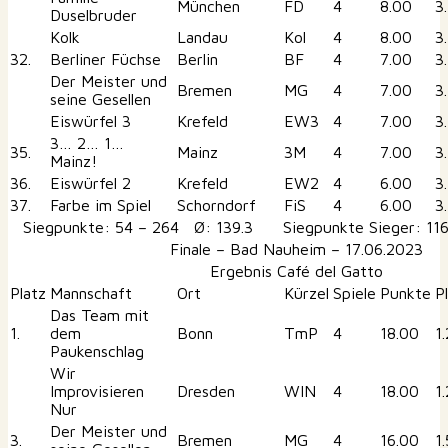
München
FD
4
8.00
3
Duselbruder
Kolk
Landau
Kol
4
8.00
3
32.
Berliner Füchse
Berlin
BF
4
7.00
3
Der Meister und
Bremen
MG
4
7.00
3
seine Gesellen
Eiswürfel 3
Krefeld
EW3
4
7.00
3
3… 2… 1…
35.
Mainz
3M
4
7.00
3
Mainz!
36.
Eiswürfel 2
Krefeld
EW2
4
6.00
3
37.
Farbe im Spiel
Schorndorf
FiS
4
6.00
3
Siegpunkte: 54 – 264 Ø: 139.3 Siegpunkte Sieger: 116
Finale – Bad Nauheim – 17.06.2023
Ergebnis Café del Gatto
Platz
Mannschaft
Ort
Kürzel
Spiele
Punkte
P
Das Team mit
1.
dem
Bonn
TmP
4
18.00
1
Paukenschlag
Wir
Improvisieren
Dresden
WIN
4
18.00
1
Nur
Der Meister und
3.
Bremen
MG
4
16.00
1