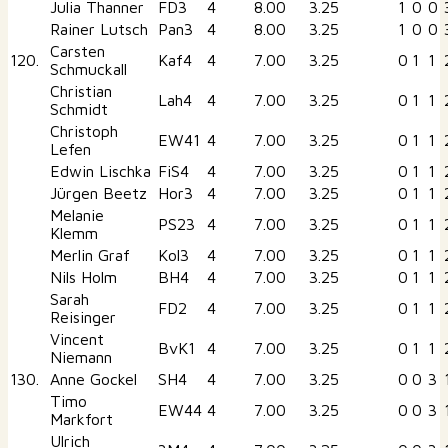
Julia Thanner
FD3
4
8.00
3.25
1
0
0
Rainer Lutsch
Pan3
4
8.00
3.25
1
0
0
Carsten
120.
Kaf4
4
7.00
3.25
0
1
1
Schmuckall
Christian
Lah4
4
7.00
3.25
0
1
1
Schmidt
Christoph
EW41
4
7.00
3.25
0
1
1
Lefen
Edwin Lischka
FiS4
4
7.00
3.25
0
1
1
Jürgen Beetz
Hor3
4
7.00
3.25
0
1
1
Melanie
PS23
4
7.00
3.25
0
1
1
Klemm
Merlin Graf
Kol3
4
7.00
3.25
0
1
1
Nils Holm
BH4
4
7.00
3.25
0
1
1
Sarah
FD2
4
7.00
3.25
0
1
1
Reisinger
Vincent
BvK1
4
7.00
3.25
0
1
1
Niemann
130.
Anne Gockel
SH4
4
7.00
3.25
0
0
3
Timo
EW44
4
7.00
3.25
0
0
3
Markfort
Ulrich