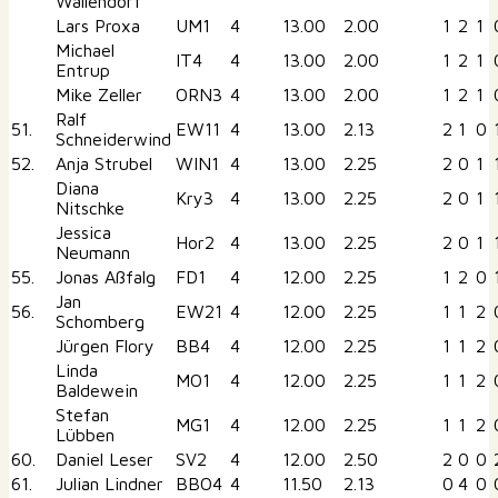
Wallendorf
Lars Proxa
UM1
4
13.00
2.00
1
2
1
Michael
IT4
4
13.00
2.00
1
2
1
Entrup
Mike Zeller
ORN3
4
13.00
2.00
1
2
1
Ralf
51.
EW11
4
13.00
2.13
2
1
0
Schneiderwind
52.
Anja Strubel
WIN1
4
13.00
2.25
2
0
1
Diana
Kry3
4
13.00
2.25
2
0
1
Nitschke
Jessica
Hor2
4
13.00
2.25
2
0
1
Neumann
55.
Jonas Aßfalg
FD1
4
12.00
2.25
1
2
0
Jan
56.
EW21
4
12.00
2.25
1
1
2
Schomberg
Jürgen Flory
BB4
4
12.00
2.25
1
1
2
Linda
MO1
4
12.00
2.25
1
1
2
Baldewein
Stefan
MG1
4
12.00
2.25
1
1
2
Lübben
60.
Daniel Leser
SV2
4
12.00
2.50
2
0
0
61.
Julian Lindner
BBO4
4
11.50
2.13
0
4
0