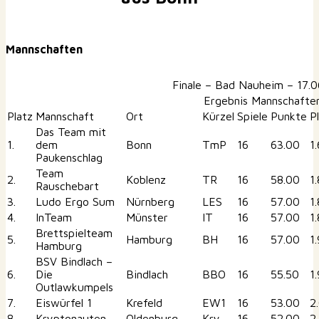
Mannschaften
Finale – Bad Nauheim – 17.
Ergebnis Mannschafte
Platz
Mannschaft
Ort
Kürzel
Spiele
Punkte
P
Das Team mit
1.
dem
Bonn
TmP
16
63.00
1
Paukenschlag
Team
2.
Koblenz
TR
16
58.00
1
Rauschebart
3.
Ludo Ergo Sum
Nürnberg
LES
16
57.00
1.
4.
InTeam
Münster
IT
16
57.00
1
Brettspielteam
5.
Hamburg
BH
16
57.00
1
Hamburg
BSV Bindlach –
6.
Die
Bindlach
BBO
16
55.50
1.
Outlawkumpels
7.
Eiswürfel 1
Krefeld
EW1
16
53.00
2
8.
Kryptonauten
Oldenburg
Kry
16
52.00
2