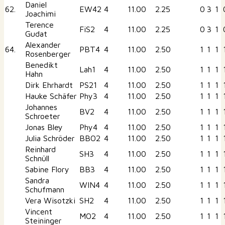
Daniel
62.
EW42
4
11.00
2.25
0
3
1
Joachimi
Terence
FiS2
4
11.00
2.25
0
3
1
Gudat
Alexander
64.
PBT4
4
11.00
2.50
1
1
1
Rosenberger
Benedikt
Lah1
4
11.00
2.50
1
1
1
Hahn
Dirk Ehrhardt
PS21
4
11.00
2.50
1
1
1
Hauke Schäfer
Phy3
4
11.00
2.50
1
1
1
Johannes
BV2
4
11.00
2.50
1
1
1
Schroeter
Jonas Bley
Phy4
4
11.00
2.50
1
1
1
Julia Schröder
BBO2
4
11.00
2.50
1
1
1
Reinhard
SH3
4
11.00
2.50
1
1
1
Schnüll
Sabine Flory
BB3
4
11.00
2.50
1
1
1
Sandra
WIN4
4
11.00
2.50
1
1
1
Schufmann
Vera Wisotzki
SH2
4
11.00
2.50
1
1
1
Vincent
MO2
4
11.00
2.50
1
1
1
Steininger