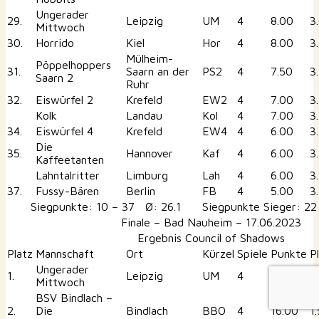
Ungerader
29.
Leipzig
UM
4
8.00
3
Mittwoch
30.
Horrido
Kiel
Hor
4
8.00
3
Mülheim-
Pöppelhoppers
31.
Saarn an der
PS2
4
7.50
3
Saarn 2
Ruhr
32.
Eiswürfel 2
Krefeld
EW2
4
7.00
3
Kolk
Landau
Kol
4
7.00
3
34.
Eiswürfel 4
Krefeld
EW4
4
6.00
3
Die
35.
Hannover
Kaf
4
6.00
3
Kaffeetanten
Lahntalritter
Limburg
Lah
4
6.00
3
37.
Fussy-Bären
Berlin
FB
4
5.00
3
Siegpunkte: 10 – 37 Ø: 26.1 Siegpunkte Sieger: 22
Finale – Bad Nauheim – 17.06.2023
Ergebnis Council of Shadows
Platz
Mannschaft
Ort
Kürzel
Spiele
Punkte
P
Ungerader
1.
Leipzig
UM
4
17.00
1
Mittwoch
BSV Bindlach –
2.
Die
Bindlach
BBO
4
16.00
1