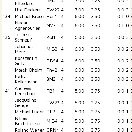
3M4
4
7.00
3.25
0
0
3
Pfleiderer
Ute Deckert
EW22
4
7.00
3.25
0
0
3
134.
Michael Braun
Hor4
4
6.00
3.50
0
1
0
Negar
NV3
4
6.00
3.50
0
1
0
Aghanourian
Jochen
136.
Kol1
4
6.00
3.50
0
0
2
Schnepf
Johannes
MIB3
4
6.00
3.50
0
0
2
Merz
Konstantin
BBS4
4
6.00
3.50
0
0
2
Götz
Marek Oheim
Phy2
4
6.00
3.50
0
0
2
Petra
3M2
4
6.00
3.50
0
0
2
Kellermann
Andreas
141.
FB1
4
5.00
3.75
0
0
1
Leuschner
Jacqueline
EW23
4
5.00
3.75
0
0
1
Genge
Michael Luger
BF2
4
5.00
3.75
0
0
1
Niklas
MIB4
4
5.00
3.75
0
0
1
Bockshecker
Roland Walter
ORN4
4
5.00
3.75
0
0
1