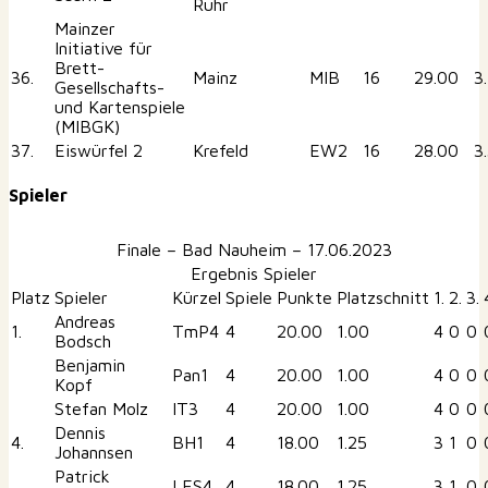
Ruhr
Mainzer
Initiative für
Brett-
36.
Mainz
MIB
16
29.00
3
Gesellschafts-
und Kartenspiele
(MIBGK)
37.
Eiswürfel 2
Krefeld
EW2
16
28.00
3
Spieler
Finale – Bad Nauheim – 17.06.2023
Ergebnis Spieler
Platz
Spieler
Kürzel
Spiele
Punkte
Platzschnitt
1.
2.
3.
Andreas
1.
TmP4
4
20.00
1.00
4
0
0
Bodsch
Benjamin
Pan1
4
20.00
1.00
4
0
0
Kopf
Stefan Molz
IT3
4
20.00
1.00
4
0
0
Dennis
4.
BH1
4
18.00
1.25
3
1
0
Johannsen
Patrick
LES4
4
18.00
1.25
3
1
0