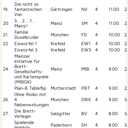
Die nicht so
19.
fantastischen
Gärtringen
NV
4
11.00
2
Vier
3… 2… 1…
20.
Mainz
3M
4
11.00
2
Mainz!
Familie
21.
München
FD
4
10.00
2
Duselbruder
22.
Eiswürfel 1
Krefeld
EW1
4
10.00
2
Eiswürfel 3
Krefeld
EW3
4
10.00
2
Mainzer
Initiative für
Brett-
24.
Mainz
MIB
4
9.00
2
Gesellschafts-
und Kartenspiele
(MIBGK)
Plan-B Tableflip
Mutterstadt
PBT
4
9.00
2
Ohne Risiko mit
26.
4
München
ORN
4
9.00
3
Nebenwirkungen
Die Brett-
27.
Salzgitter
BV
4
8.00
3
Vorleger
Spielende
Paderborn
SH
4
8.00
3
Hobbits