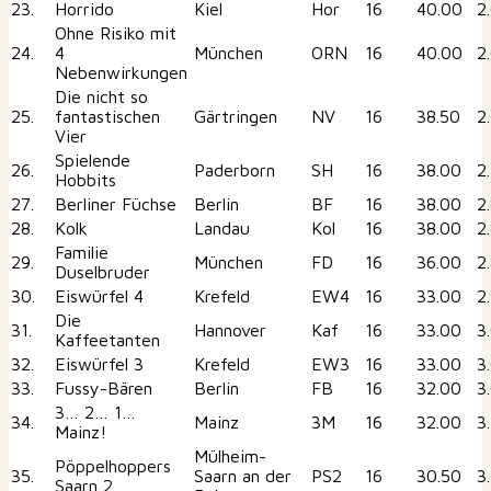
23.
Horrido
Kiel
Hor
16
40.00
2
Ohne Risiko mit
24.
4
München
ORN
16
40.00
2
Nebenwirkungen
Die nicht so
25.
fantastischen
Gärtringen
NV
16
38.50
2
Vier
Spielende
26.
Paderborn
SH
16
38.00
2
Hobbits
27.
Berliner Füchse
Berlin
BF
16
38.00
2
28.
Kolk
Landau
Kol
16
38.00
2
Familie
29.
München
FD
16
36.00
2
Duselbruder
30.
Eiswürfel 4
Krefeld
EW4
16
33.00
2
Die
31.
Hannover
Kaf
16
33.00
3
Kaffeetanten
32.
Eiswürfel 3
Krefeld
EW3
16
33.00
3
33.
Fussy-Bären
Berlin
FB
16
32.00
3
3… 2… 1…
34.
Mainz
3M
16
32.00
3
Mainz!
Mülheim-
Pöppelhoppers
35.
Saarn an der
PS2
16
30.50
3
Saarn 2