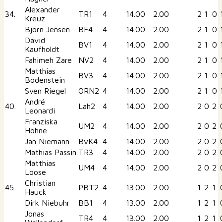
Alexander
34.
TR1
4
14.00
2.00
2
1
0
Kreuz
Björn Jensen
BF4
4
14.00
2.00
2
1
0
David
BV1
4
14.00
2.00
2
1
0
Kaufholdt
Fahimeh Zare
NV2
4
14.00
2.00
2
1
0
Matthias
BV3
4
14.00
2.00
2
1
0
Bodenstein
Sven Riegel
ORN2
4
14.00
2.00
2
1
0
André
40.
Lah2
4
14.00
2.00
2
0
2
Leonardi
Franziska
UM2
4
14.00
2.00
2
0
2
Höhne
Jan Niemann
BvK4
4
14.00
2.00
2
0
2
Mathias Passin
TR3
4
14.00
2.00
2
0
2
Matthias
UM4
4
14.00
2.00
2
0
2
Loose
Christian
45.
PBT2
4
13.00
2.00
1
2
1
Hauck
Dirk Niebuhr
BB1
4
13.00
2.00
1
2
1
Jonas
TR4
4
13.00
2.00
1
2
1