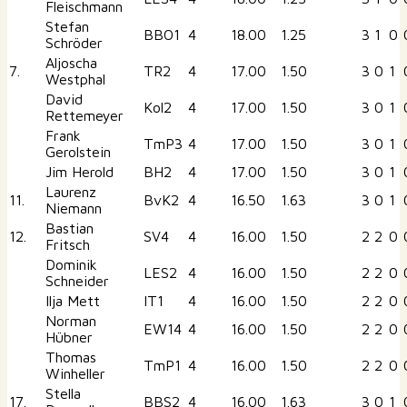
Fleischmann
Stefan
BBO1
4
18.00
1.25
3
1
0
Schröder
Aljoscha
7.
TR2
4
17.00
1.50
3
0
1
Westphal
David
Kol2
4
17.00
1.50
3
0
1
Rettemeyer
Frank
TmP3
4
17.00
1.50
3
0
1
Gerolstein
Jim Herold
BH2
4
17.00
1.50
3
0
1
Laurenz
11.
BvK2
4
16.50
1.63
3
0
1
Niemann
Bastian
12.
SV4
4
16.00
1.50
2
2
0
Fritsch
Dominik
LES2
4
16.00
1.50
2
2
0
Schneider
Ilja Mett
IT1
4
16.00
1.50
2
2
0
Norman
EW14
4
16.00
1.50
2
2
0
Hübner
Thomas
TmP1
4
16.00
1.50
2
2
0
Winheller
Stella
17.
BBS2
4
16.00
1.63
3
0
1