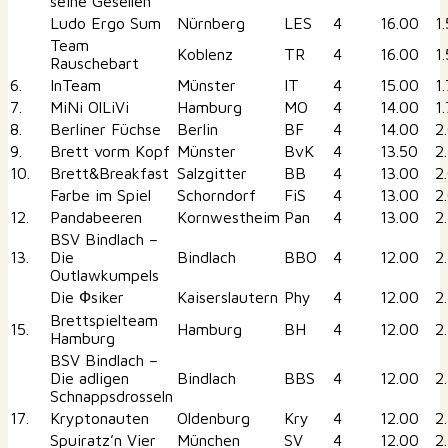
seine Gesellen
Ludo Ergo Sum
Nürnberg
LES
4
16.00
1
Team
Koblenz
TR
4
16.00
1
Rauschebart
6.
InTeam
Münster
IT
4
15.00
1
7.
MiNi OlLiVi
Hamburg
MO
4
14.00
1
8.
Berliner Füchse
Berlin
BF
4
14.00
2
9.
Brett vorm Kopf
Münster
BvK
4
13.50
2
10.
Brett&Breakfast
Salzgitter
BB
4
13.00
2
Farbe im Spiel
Schorndorf
FiS
4
13.00
2
12.
Pandabeeren
Kornwestheim
Pan
4
13.00
2
BSV Bindlach –
13.
Die
Bindlach
BBO
4
12.00
2
Outlawkumpels
Die Фsiker
Kaiserslautern
Phy
4
12.00
2
Brettspielteam
15.
Hamburg
BH
4
12.00
2
Hamburg
BSV Bindlach –
Die adligen
Bindlach
BBS
4
12.00
2
Schnappsdrosseln
17.
Kryptonauten
Oldenburg
Kry
4
12.00
2
Spuiratz’n Vier
München
SV
4
12.00
2