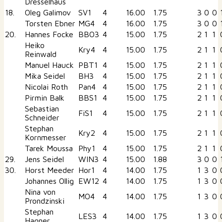
Dresselhaus
18.
Oleg Galimov
SV1
4
16.00
1.75
3
0
0
Torsten Ebner
MG4
4
16.00
1.75
3
0
0
20.
Hannes Focke
BBO3
4
15.00
1.75
2
1
1
Heiko
Kry4
4
15.00
1.75
2
1
1
Reinwald
Manuel Hauck
PBT1
4
15.00
1.75
2
1
1
Mika Seidel
BH3
4
15.00
1.75
2
1
1
Nicolai Roth
Pan4
4
15.00
1.75
2
1
1
Pirmin Balk
BBS1
4
15.00
1.75
2
1
1
Sebastian
FiS1
4
15.00
1.75
2
1
1
Schneider
Stephan
Kry2
4
15.00
1.75
2
1
1
Kornmesser
Tarek Moussa
Phy1
4
15.00
1.75
2
1
1
29.
Jens Seidel
WIN3
4
15.00
1.88
3
0
0
30.
Horst Meeder
Hor1
4
14.00
1.75
1
3
0
Johannes Ollig
EW12
4
14.00
1.75
1
3
0
Nina von
MO4
4
14.00
1.75
1
3
0
Prondzinski
Stephan
LES3
4
14.00
1.75
1
3
0
Hagner