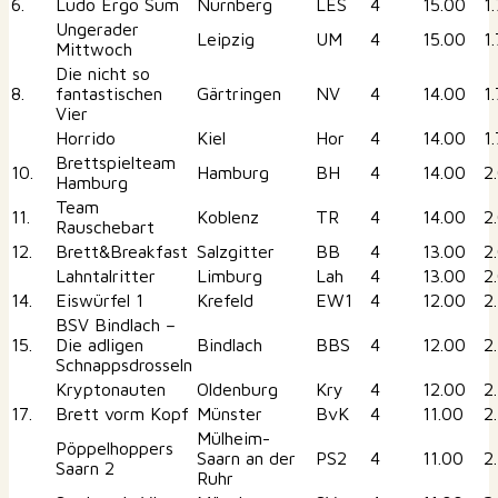
6.
Ludo Ergo Sum
Nürnberg
LES
4
15.00
1
Ungerader
Leipzig
UM
4
15.00
1
Mittwoch
Die nicht so
8.
fantastischen
Gärtringen
NV
4
14.00
1
Vier
Horrido
Kiel
Hor
4
14.00
1
Brettspielteam
10.
Hamburg
BH
4
14.00
2
Hamburg
Team
11.
Koblenz
TR
4
14.00
2
Rauschebart
12.
Brett&Breakfast
Salzgitter
BB
4
13.00
2
Lahntalritter
Limburg
Lah
4
13.00
2
14.
Eiswürfel 1
Krefeld
EW1
4
12.00
2
BSV Bindlach –
15.
Die adligen
Bindlach
BBS
4
12.00
2
Schnappsdrosseln
Kryptonauten
Oldenburg
Kry
4
12.00
2
17.
Brett vorm Kopf
Münster
BvK
4
11.00
2
Mülheim-
Pöppelhoppers
Saarn an der
PS2
4
11.00
2
Saarn 2
Ruhr