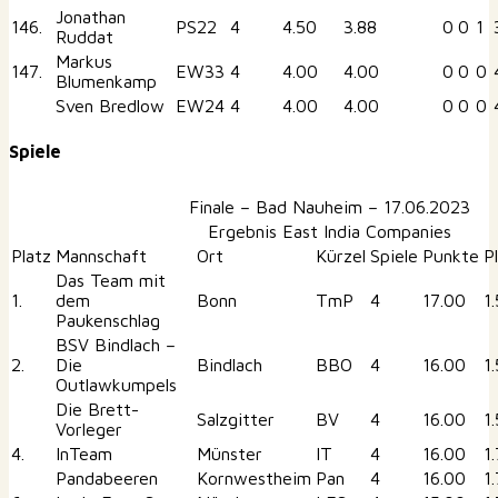
Jonathan
146.
PS22
4
4.50
3.88
0
0
1
Ruddat
Markus
147.
EW33
4
4.00
4.00
0
0
0
Blumenkamp
Sven Bredlow
EW24
4
4.00
4.00
0
0
0
Spiele
Finale – Bad Nauheim – 17.06.2023
Ergebnis East India Companies
Platz
Mannschaft
Ort
Kürzel
Spiele
Punkte
P
Das Team mit
1.
dem
Bonn
TmP
4
17.00
1
Paukenschlag
BSV Bindlach –
2.
Die
Bindlach
BBO
4
16.00
1
Outlawkumpels
Die Brett-
Salzgitter
BV
4
16.00
1
Vorleger
4.
InTeam
Münster
IT
4
16.00
1
Pandabeeren
Kornwestheim
Pan
4
16.00
1