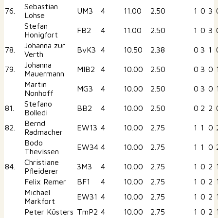
Sebastian
76.
UM3
4
11.00
2.50
1
0
3
Lohse
Stefan
FB2
4
11.00
2.50
1
0
3
Honigfort
Johanna zur
78.
BvK3
4
10.50
2.38
0
3
1
Verth
Johanna
79.
MIB2
4
10.00
2.50
0
3
0
Mauermann
Martin
MG3
4
10.00
2.50
0
3
0
Nonhoff
Stefano
81.
BB2
4
10.00
2.50
0
2
2
Bolledi
Bernd
82.
EW13
4
10.00
2.75
1
1
0
Radmacher
Bodo
EW34
4
10.00
2.75
1
1
0
Thevissen
Christiane
84.
3M3
4
10.00
2.75
1
0
2
Pfleiderer
Felix Remer
BF1
4
10.00
2.75
1
0
2
Michael
EW31
4
10.00
2.75
1
0
2
Markfort
Peter Küsters
TmP2
4
10.00
2.75
1
0
2