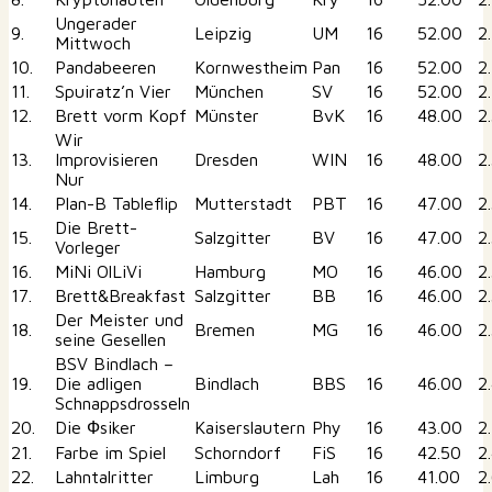
Ungerader
9.
Leipzig
UM
16
52.00
2
Mittwoch
10.
Pandabeeren
Kornwestheim
Pan
16
52.00
2
11.
Spuiratz’n Vier
München
SV
16
52.00
2
12.
Brett vorm Kopf
Münster
BvK
16
48.00
2
Wir
13.
Improvisieren
Dresden
WIN
16
48.00
2
Nur
14.
Plan-B Tableflip
Mutterstadt
PBT
16
47.00
2
Die Brett-
15.
Salzgitter
BV
16
47.00
2
Vorleger
16.
MiNi OlLiVi
Hamburg
MO
16
46.00
2
17.
Brett&Breakfast
Salzgitter
BB
16
46.00
2
Der Meister und
18.
Bremen
MG
16
46.00
2
seine Gesellen
BSV Bindlach –
19.
Die adligen
Bindlach
BBS
16
46.00
2
Schnappsdrosseln
20.
Die Фsiker
Kaiserslautern
Phy
16
43.00
2
21.
Farbe im Spiel
Schorndorf
FiS
16
42.50
2
22.
Lahntalritter
Limburg
Lah
16
41.00
2