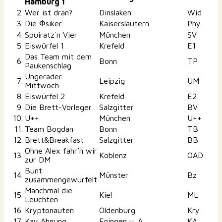
Hamburg 1
2.
Wer ist dran?
Dinslaken
Wid
3.
Die Φsiker
Kaiserslautern
Phy
4.
Spuiratz`n Vier
München
SV
5.
Eiswürfel 1
Krefeld
E1
Das Team mit dem
6.
Bonn
TP
Paukenschlag
Ungerader
7.
Leipzig
UM
Mittwoch
8.
Eiswürfel 2
Krefeld
E2
9.
Die Brett-Vorleger
Salzgitter
BV
10.
U++
München
U++
11.
Team Bogdan
Bonn
TB
12.
Brett&Breakfast
Salzgitter
BB
Ohne Alex fahr’n wir
13.
Koblenz
OAD
zur DM
Bunt
14.
Münster
Bz
zusammengewürfelt
Manchmal die
15.
Kiel
ML
Leuchten
16.
Kryptonauten
Oldenburg
Kry
17.
Kay Ahnung
Eningen u. A.
KA