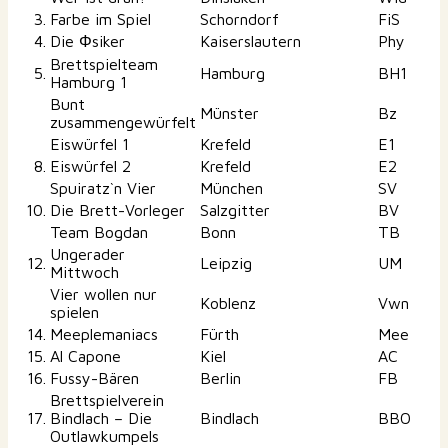
3.
Farbe im Spiel
Schorndorf
FiS
4.
Die Φsiker
Kaiserslautern
Phy
Brettspielteam
5.
Hamburg
BH1
Hamburg 1
Bunt
Münster
Bz
zusammengewürfelt
Eiswürfel 1
Krefeld
E1
8.
Eiswürfel 2
Krefeld
E2
Spuiratz`n Vier
München
SV
10.
Die Brett-Vorleger
Salzgitter
BV
Team Bogdan
Bonn
TB
Ungerader
12.
Leipzig
UM
Mittwoch
Vier wollen nur
Koblenz
Vwn
spielen
14.
Meeplemaniacs
Fürth
Mee
15.
Al Capone
Kiel
AC
16.
Fussy-Bären
Berlin
FB
Brettspielverein
17.
Bindlach – Die
Bindlach
BBO
Outlawkumpels