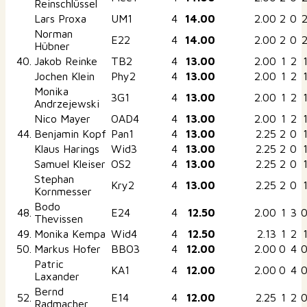
Reinschlüssel
Lars Proxa
UM1
4
14.00
2.00
2
0
Norman
E22
4
14.00
2.00
2
0
Hübner
40.
Jakob Reinke
TB2
4
13.00
2.00
1
2
Jochen Klein
Phy2
4
13.00
2.00
1
2
Monika
3G1
4
13.00
2.00
1
2
Andrzejewski
Nico Mayer
OAD4
4
13.00
2.00
1
2
44.
Benjamin Kopf
Pan1
4
13.00
2.25
2
0
Klaus Harings
Wid3
4
13.00
2.25
2
0
Samuel Kleiser
OS2
4
13.00
2.25
2
0
Stephan
Kry2
4
13.00
2.25
2
0
Kornmesser
Bodo
48.
E24
4
12.50
2.00
1
3
Thevissen
49.
Monika Kempa
Wid4
4
12.50
2.13
1
2
50.
Markus Hofer
BBO3
4
12.00
2.00
0
4
Patric
KA1
4
12.00
2.00
0
4
Laxander
Bernd
52.
E14
4
12.00
2.25
1
2
Radmacher