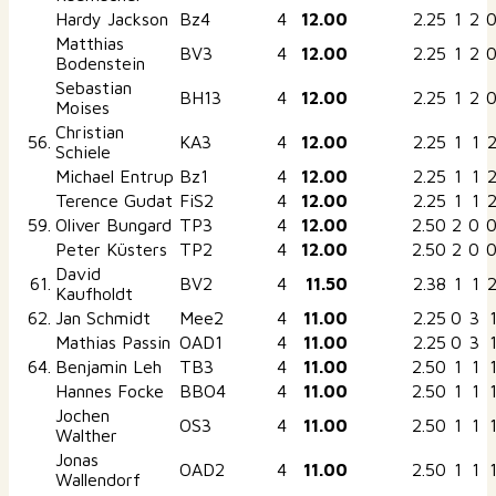
Hardy Jackson
Bz4
4
12.00
2.25
1
2
Matthias
BV3
4
12.00
2.25
1
2
Bodenstein
Sebastian
BH13
4
12.00
2.25
1
2
Moises
Christian
56.
KA3
4
12.00
2.25
1
1
Schiele
Michael Entrup
Bz1
4
12.00
2.25
1
1
Terence Gudat
FiS2
4
12.00
2.25
1
1
59.
Oliver Bungard
TP3
4
12.00
2.50
2
0
Peter Küsters
TP2
4
12.00
2.50
2
0
David
61.
BV2
4
11.50
2.38
1
1
Kaufholdt
62.
Jan Schmidt
Mee2
4
11.00
2.25
0
3
Mathias Passin
OAD1
4
11.00
2.25
0
3
64.
Benjamin Leh
TB3
4
11.00
2.50
1
1
Hannes Focke
BBO4
4
11.00
2.50
1
1
Jochen
OS3
4
11.00
2.50
1
1
Walther
Jonas
OAD2
4
11.00
2.50
1
1
Wallendorf