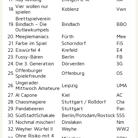
Vier wollen nur
18.
Koblenz
Vwn
spielen
Brettspielverein
19.
Bindlach – Die
Bindlach
BBO
Outlawkumpels
20.
Meeplemaniacs
Fürth
Mee
21.
Farbe im Spiel
Schorndorf
FiS
22.
Eiswürfel 4
Krefeld
E4
23.
Fussy-Bären
Berlin
FB
24.
Die 3. Generation
Dörverden
3G
Offenburger
25.
Offenburg
OS
Spielefreunde
Ungerader
26.
Leipzig
UMA
Mittwoch Amateure
27.
Al Capone
Kiel
AC
28.
Chaosmagiere
Stuttgart / Roßdorf
Cha
29.
Pandabeeren
Stuttgart
Pan
30.
SüdStadtSchakale
Berlin/Potsdam/Rostock
SSS
31.
Nochmal mischen!
Dinslaken
Nm
32.
Weyher Würfel II
Weyhe
WW2
Ohne Risiko mit 4