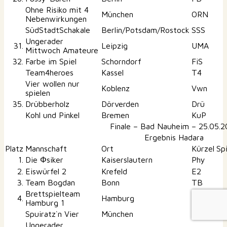
Ohne Risiko mit 4
München
ORN
Nebenwirkungen
SüdStadtSchakale
Berlin/Potsdam/Rostock
SSS
Ungerader
31.
Leipzig
UMA
Mittwoch Amateure
32.
Farbe im Spiel
Schorndorf
FiS
Team4heroes
Kassel
T4
Vier wollen nur
Koblenz
Vwn
spielen
35.
Drübberholz
Dörverden
Drü
Kohl und Pinkel
Bremen
KuP
Finale – Bad Nauheim – 25.05.2
Ergebnis Hadara
Platz
Mannschaft
Ort
Kürzel
Sp
1.
Die Φsiker
Kaiserslautern
Phy
2.
Eiswürfel 2
Krefeld
E2
3.
Team Bogdan
Bonn
TB
Brettspielteam
4.
Hamburg
BH1
Hamburg 1
Spuiratz`n Vier
München
SV
Ungerader