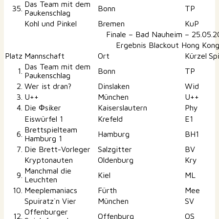
Das Team mit dem
35.
Bonn
TP
Paukenschlag
Kohl und Pinkel
Bremen
KuP
Finale – Bad Nauheim – 25.05.2
Ergebnis Blackout Hong Kon
Platz
Mannschaft
Ort
Kürzel
Sp
Das Team mit dem
1.
Bonn
TP
Paukenschlag
2.
Wer ist dran?
Dinslaken
Wid
3.
U++
München
U++
4.
Die Φsiker
Kaiserslautern
Phy
Eiswürfel 1
Krefeld
E1
Brettspielteam
6.
Hamburg
BH1
Hamburg 1
7.
Die Brett-Vorleger
Salzgitter
BV
Kryptonauten
Oldenburg
Kry
Manchmal die
9.
Kiel
ML
Leuchten
10.
Meeplemaniacs
Fürth
Mee
Spuiratz`n Vier
München
SV
Offenburger
12.
Offenburg
OS