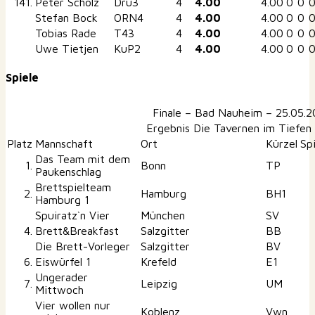
141.
Peter Scholz
Drü3
4
4.00
4.00
0
0
Stefan Bock
ORN4
4
4.00
4.00
0
0
Tobias Rade
T43
4
4.00
4.00
0
0
Uwe Tietjen
KuP2
4
4.00
4.00
0
0
Spiele
Finale – Bad Nauheim – 25.05.2
Ergebnis Die Tavernen im Tiefen 
Platz
Mannschaft
Ort
Kürzel
Sp
Das Team mit dem
1.
Bonn
TP
Paukenschlag
Brettspielteam
2.
Hamburg
BH1
Hamburg 1
Spuiratz`n Vier
München
SV
4.
Brett&Breakfast
Salzgitter
BB
Die Brett-Vorleger
Salzgitter
BV
6.
Eiswürfel 1
Krefeld
E1
Ungerader
7.
Leipzig
UM
Mittwoch
Vier wollen nur
Koblenz
Vwn