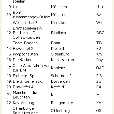
spielen
9.
U++
München
U++
Bunt
10.
Münster
Bz
zusammengewürfelt
Wer ist dran?
Dinslaken
Wid
Brettspielverein
12.
Bindlach – Die
Bindlach
BBO
Outlawkumpels
Team Bogdan
Bonn
TB
14.
Eiswürfel 2
Krefeld
E2
15.
Kryptonauten
Oldenburg
Kry
16.
Die Φsiker
Kaiserslautern
Phy
Ohne Alex fahr’n wir
17.
Koblenz
OAD
zur DM
18.
Farbe im Spiel
Schorndorf
FiS
19.
Die 3. Generation
Dörverden
3G
20.
Eiswürfel 4
Krefeld
E4
Manchmal die
21.
Kiel
ML
Leuchten
22.
Kay Ahnung
Eningen u. A.
KA
Offenburger
Offenburg
OS
Spielefreunde