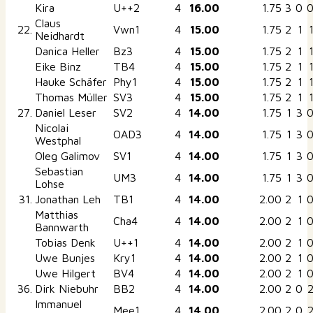
Kira
U++2
4
16.00
1.75
3
0
Claus
22.
Vwn1
4
15.00
1.75
2
1
Neidhardt
Danica Heller
Bz3
4
15.00
1.75
2
1
Eike Binz
TB4
4
15.00
1.75
2
1
Hauke Schäfer
Phy1
4
15.00
1.75
2
1
Thomas Müller
SV3
4
15.00
1.75
2
1
27.
Daniel Leser
SV2
4
14.00
1.75
1
3
Nicolai
OAD3
4
14.00
1.75
1
3
Westphal
Oleg Galimov
SV1
4
14.00
1.75
1
3
Sebastian
UM3
4
14.00
1.75
1
3
Lohse
31.
Jonathan Leh
TB1
4
14.00
2.00
2
1
Matthias
Cha4
4
14.00
2.00
2
1
Bannwarth
Tobias Denk
U++1
4
14.00
2.00
2
1
Uwe Bunjes
Kry1
4
14.00
2.00
2
1
Uwe Hilgert
BV4
4
14.00
2.00
2
1
36.
Dirk Niebuhr
BB2
4
14.00
2.00
2
0
Immanuel
Mee1
4
14.00
2.00
2
0