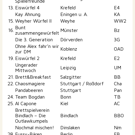
Spielefreunde
13.
Eiswürfel 4
Krefeld
E4
Kay Ahnung
Eningen u. A.
KA
15.
Weyher Würfel II
Weyhe
WW2
Bunt
16.
Münster
Bz
zusammengewürfelt
Die 3. Generation
Dörverden
3G
Ohne Alex fahr’n wir
Koblenz
OAD
zur DM
19.
Eiswürfel 2
Krefeld
E2
Ungerader
Leipzig
UM
Mittwoch
21.
Brett&Breakfast
Salzgitter
BB
22.
Chaosmagiere
Stuttgart / Roßdorf
Cha
Pandabeeren
Stuttgart
Pan
24.
Team Bogdan
Bonn
TB
25.
Al Capone
Kiel
AC
Brettspielverein
Bindlach – Die
Bindlach
BBO
Outlawkumpels
Nochmal mischen!
Dinslaken
Nm
28.
Fussy-Bären
Berlin
FB