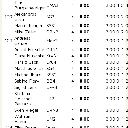
Tim
UMA3
4
9.00
3.00
1
0
Burgschweiger
Alexandros
100.
3G3
4
8.00
3.00
0
2
Gilch
Marcel Krüger
SSS1
4
8.00
3.00
0
2
Mike Zeller
ORN2
4
8.00
3.00
0
2
Andreas
103.
Mee3
4
8.00
3.00
0
1
Ganzer
Arpad Fritsche
ORN1
4
8.00
3.00
0
1
Diana Nitschke
Kry3
4
8.00
3.00
0
1
Harald Gilch
Drü4
4
8.00
3.00
0
1
Matthias Gilch
3G4
4
8.00
3.00
0
1
Michael Iburg
SSS2
4
8.00
3.00
0
1
Sabine Flory
BB4
4
8.00
3.00
0
1
Sigrid Lanzl
U++3
4
8.00
3.00
0
1
Stefanie
Fleischer-
E42
4
8.00
3.00
0
1
Pantazis
Sven Riegel
ORN3
4
8.00
3.00
0
1
Wolfram
UM2
4
8.00
3.00
0
1
Haerig
114.
Ellen Peter
Vwn4
4
8.00
3.00
0
0