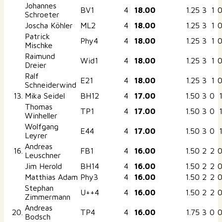
Johannes
BV1
4
18.00
1.25
3
1
Schroeter
Joscha Köhler
ML2
4
18.00
1.25
3
1
Patrick
Phy4
4
18.00
1.25
3
1
Mischke
Raimund
Wid1
4
18.00
1.25
3
1
Dreier
Ralf
E21
4
18.00
1.25
3
1
Schneiderwind
13.
Mika Seidel
BH12
4
17.00
1.50
3
0
Thomas
TP1
4
17.00
1.50
3
0
Winheller
Wolfgang
E44
4
17.00
1.50
3
0
Leyrer
Andreas
16.
FB1
4
16.00
1.50
2
2
Leuschner
Jim Herold
BH14
4
16.00
1.50
2
2
Matthias Adam
Phy3
4
16.00
1.50
2
2
Stephan
U++4
4
16.00
1.50
2
2
Zimmermann
Andreas
20.
TP4
4
16.00
1.75
3
0
Bodsch