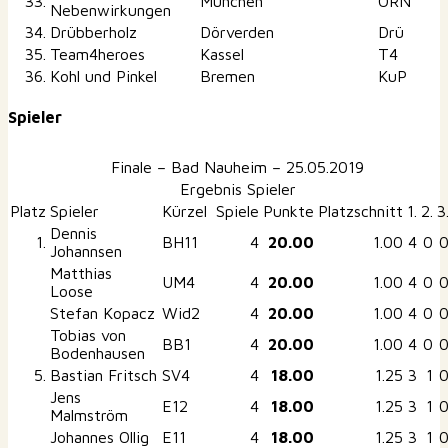
33.
München
ORN
Nebenwirkungen
34.
Drübberholz
Dörverden
Drü
35.
Team4heroes
Kassel
T4
36.
Kohl und Pinkel
Bremen
KuP
Spieler
Finale – Bad Nauheim – 25.05.2019
Ergebnis Spieler
Platz
Spieler
Kürzel
Spiele
Punkte
Platzschnitt
1.
2.
3
Dennis
1.
BH11
4
20.00
1.00
4
0
Johannsen
Matthias
UM4
4
20.00
1.00
4
0
Loose
Stefan Kopacz
Wid2
4
20.00
1.00
4
0
Tobias von
BB1
4
20.00
1.00
4
0
Bodenhausen
5.
Bastian Fritsch
SV4
4
18.00
1.25
3
1
Jens
E12
4
18.00
1.25
3
1
Malmström
Johannes Ollig
E11
4
18.00
1.25
3
1