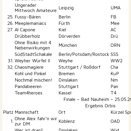
Ungerader
Leipzig
UMA
Mittwoch Amateure
25.
Fussy-Bären
Berlin
FB
26.
Meeplemaniacs
Fürth
Mee
27.
Al Capone
Kiel
AC
Drübberholz
Dörverden
Drü
Ohne Risiko mit 4
München
ORN
Nebenwirkungen
SüdStadtSchakale
Berlin/Potsdam/Rostock
SSS
31.
Weyher Würfel II
Weyhe
WW2
32.
Chaosmagiere
Stuttgart / Roßdorf
Cha
Kohl und Pinkel
Bremen
KuP
Nochmal mischen!
Dinslaken
Nm
Pandabeeren
Stuttgart
Pan
Team4heroes
Kassel
T4
Finale – Bad Nauheim – 25.05.2
Ergebnis Orbis
Platz
Mannschaft
Ort
Kürzel
Sp
Ohne Alex fahr’n wir
1.
Koblenz
OAD
zur DM
Wer ist dran?
Dinslaken
Wid