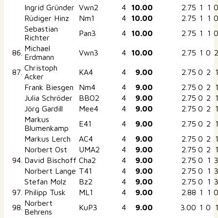
Ingrid Gründer
Vwn2
4
10.00
2.75
1
1
Rüdiger Hinz
Nm1
4
10.00
2.75
1
1
Sebastian
Pan3
4
10.00
2.75
1
1
Richter
Michael
86.
Vwn3
4
10.00
2.75
1
0
Erdmann
Christoph
87.
KA4
4
9.00
2.75
0
2
Acker
Frank Biesgen
Nm4
4
9.00
2.75
0
2
Julia Schröder
BBO2
4
9.00
2.75
0
2
Jörg Gardill
Mee4
4
9.00
2.75
0
2
Markus
E41
4
9.00
2.75
0
2
Blumenkamp
Markus Lerch
AC4
4
9.00
2.75
0
2
Norbert Ost
UMA2
4
9.00
2.75
0
2
94.
David Bischoff
Cha2
4
9.00
2.75
0
1
Norbert Lange
T41
4
9.00
2.75
0
1
Stefan Molz
Bz2
4
9.00
2.75
0
1
97.
Philipp Tusk
ML1
4
9.00
2.88
1
1
Norbert
98.
KuP3
4
9.00
3.00
1
0
Behrens