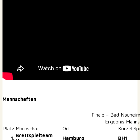
Mannschaften
Finale – Bad Nauheim
Ergebnis Manns
Platz
Mannschaft
Ort
Kürzel
Sp
Brettspielteam
1.
Hamburg
BH1