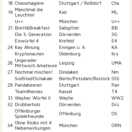
18.
Chaosmagiere
Stuttgart / Roßdorf
Cha
Manchmal die
19.
Kiel
ML
Leuchten
U++
München
U++
21.
Brett&Breakfast
Salzgitter
BB
Die 3. Generation
Dörverden
3G
Eiswürfel 4
Krefeld
E4
24.
Kay Ahnung
Eningen u. A.
KA
Kryptonauten
Oldenburg
Kry
Ungerader
26.
Leipzig
UMA
Mittwoch Amateure
27.
Nochmal mischen!
Dinslaken
Nm
SüdStadtSchakale
Berlin/Potsdam/Rostock
SSS
29.
Pandabeeren
Stuttgart
Pan
Team4heroes
Kassel
T4
31.
Weyher Würfel II
Weyhe
WW2
32.
Drübberholz
Dörverden
Drü
Offenburger
Offenburg
OS
Spielefreunde
Ohne Risiko mit 4
34.
München
ORN
Nebenwirkungen