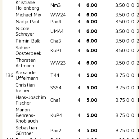
Kristiane
Nm3
4
6.00
3.50
0
0
Hollenberg
Michael Mix
WW24
4
6.00
3.50
0
0
Nadja Paul
Pan4
4
6.00
3.50
0
0
Nicole
UMA4
4
6.00
3.50
0
0
Schreyer
Pirmin Balk
Cha3
4
6.00
3.50
0
0
Sabine
KuP1
4
6.00
3.50
0
0
Oosterbeek
Thorsten
WW23
4
6.00
3.50
0
0
Arfmann
Alexander
136.
T44
4
5.00
3.75
0
0
Uffelmann
Christian
SSS4
4
5.00
3.75
0
0
Reiher
Hans-Joachim
Cha1
4
5.00
3.75
0
0
Fischer
Manon
Behrens-
KuP4
4
5.00
3.75
0
0
Knoblauch
Sebastian
Pan2
4
5.00
3.75
0
0
Güntner