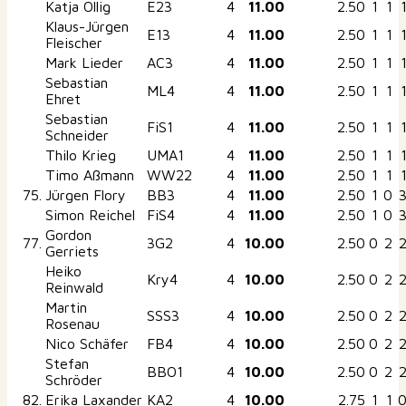
Katja Ollig
E23
4
11.00
2.50
1
1
Klaus-Jürgen
E13
4
11.00
2.50
1
1
Fleischer
Mark Lieder
AC3
4
11.00
2.50
1
1
Sebastian
ML4
4
11.00
2.50
1
1
Ehret
Sebastian
FiS1
4
11.00
2.50
1
1
Schneider
Thilo Krieg
UMA1
4
11.00
2.50
1
1
Timo Aßmann
WW22
4
11.00
2.50
1
1
75.
Jürgen Flory
BB3
4
11.00
2.50
1
0
Simon Reichel
FiS4
4
11.00
2.50
1
0
Gordon
77.
3G2
4
10.00
2.50
0
2
Gerriets
Heiko
Kry4
4
10.00
2.50
0
2
Reinwald
Martin
SSS3
4
10.00
2.50
0
2
Rosenau
Nico Schäfer
FB4
4
10.00
2.50
0
2
Stefan
BBO1
4
10.00
2.50
0
2
Schröder
82.
Erika Laxander
KA2
4
10.00
2.75
1
1