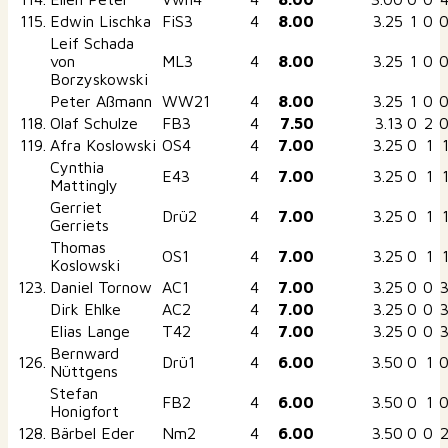
115.
Edwin Lischka
FiS3
4
8.00
3.25
1
0
Leif Schada
von
ML3
4
8.00
3.25
1
0
Borzyskowski
Peter Aßmann
WW21
4
8.00
3.25
1
0
118.
Olaf Schulze
FB3
4
7.50
3.13
0
2
119.
Afra Koslowski
OS4
4
7.00
3.25
0
1
Cynthia
E43
4
7.00
3.25
0
1
Mattingly
Gerriet
Drü2
4
7.00
3.25
0
1
Gerriets
Thomas
OS1
4
7.00
3.25
0
1
Koslowski
123.
Daniel Tornow
AC1
4
7.00
3.25
0
0
Dirk Ehlke
AC2
4
7.00
3.25
0
0
Elias Lange
T42
4
7.00
3.25
0
0
Bernward
126.
Drü1
4
6.00
3.50
0
1
Nüttgens
Stefan
FB2
4
6.00
3.50
0
1
Honigfort
128.
Bärbel Eder
Nm2
4
6.00
3.50
0
0