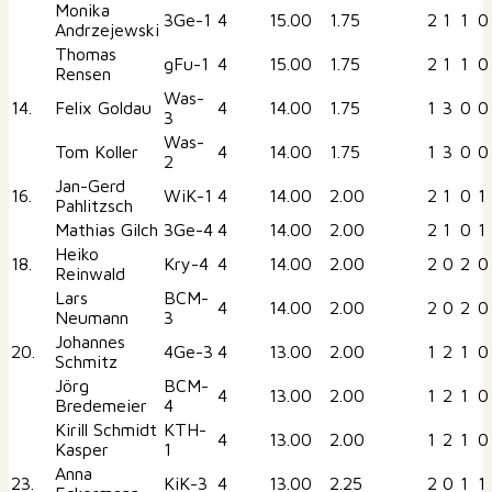
Monika
3Ge-1
4
15.00
1.75
2
1
1
0
Andrzejewski
Thomas
gFu-1
4
15.00
1.75
2
1
1
0
Rensen
Was-
14.
Felix Goldau
4
14.00
1.75
1
3
0
0
3
Was-
Tom Koller
4
14.00
1.75
1
3
0
0
2
Jan-Gerd
16.
WiK-1
4
14.00
2.00
2
1
0
1
Pahlitzsch
Mathias Gilch
3Ge-4
4
14.00
2.00
2
1
0
1
Heiko
18.
Kry-4
4
14.00
2.00
2
0
2
0
Reinwald
Lars
BCM-
4
14.00
2.00
2
0
2
0
Neumann
3
Johannes
20.
4Ge-3
4
13.00
2.00
1
2
1
0
Schmitz
Jörg
BCM-
4
13.00
2.00
1
2
1
0
Bredemeier
4
Kirill Schmidt
KTH-
4
13.00
2.00
1
2
1
0
Kasper
1
Anna
23.
KiK-3
4
13.00
2.25
2
0
1
1