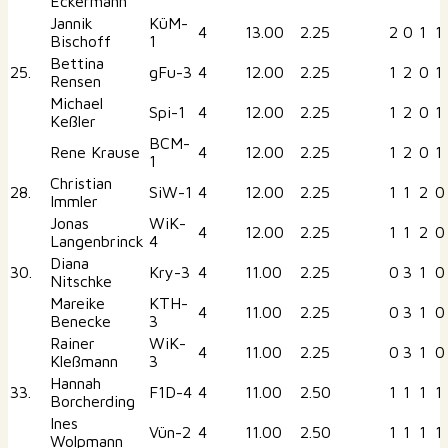
Eckermann
Jannik
KüM-
4
13.00
2.25
2
0
1
1
Bischoff
1
Bettina
25.
gFu-3
4
12.00
2.25
1
2
0
1
Rensen
Michael
Spi-1
4
12.00
2.25
1
2
0
1
Keßler
BCM-
Rene Krause
4
12.00
2.25
1
2
0
1
1
Christian
28.
SiW-1
4
12.00
2.25
1
1
2
0
Immler
Jonas
WiK-
4
12.00
2.25
1
1
2
0
Langenbrinck
4
Diana
30.
Kry-3
4
11.00
2.25
0
3
1
0
Nitschke
Mareike
KTH-
4
11.00
2.25
0
3
1
0
Benecke
3
Rainer
WiK-
4
11.00
2.25
0
3
1
0
Kleßmann
3
Hannah
33.
F1D-4
4
11.00
2.50
1
1
1
1
Borcherding
Ines
Vün-2
4
11.00
2.50
1
1
1
1
Wolpmann