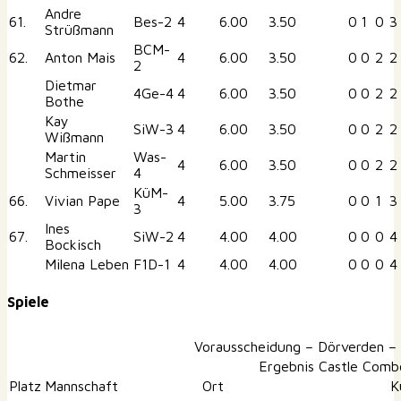
Andre
61.
Bes-2
4
6.00
3.50
0
1
0
3
Strüßmann
BCM-
62.
Anton Mais
4
6.00
3.50
0
0
2
2
2
Dietmar
4Ge-4
4
6.00
3.50
0
0
2
2
Bothe
Kay
SiW-3
4
6.00
3.50
0
0
2
2
Wißmann
Martin
Was-
4
6.00
3.50
0
0
2
2
Schmeisser
4
KüM-
66.
Vivian Pape
4
5.00
3.75
0
0
1
3
3
Ines
67.
SiW-2
4
4.00
4.00
0
0
0
4
Bockisch
Milena Leben
F1D-1
4
4.00
4.00
0
0
0
4
Spiele
Vorausscheidung – Dörverden –
Ergebnis Castle Comb
Platz
Mannschaft
Ort
K