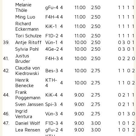
Melanie
gFu-4
4
11.00
2.50
1
1
1
1
Thöle
Ming Luo
F4H-4
4
11.00
2.50
1
1
1
1
Richard
KiK-1
4
11.00
2.50
1
1
1
1
Eckermann
Tori Schulze
F1D-2
4
11.00
2.50
1
1
1
1
39.
Antje Ritoff
Vün-1
4
10.00
2.50
0
3
0
1
Sylvia Pohl
4Ge-2
4
10.00
2.50
0
3
0
1
Justus
41.
F4H-3
4
10.00
2.50
0
2
2
0
Bruder
Claudia von
42.
Bes-3
4
10.00
2.75
1
1
0
2
Kiedrowski
Henrik
KTH-
4
10.00
2.75
1
1
0
2
Benecke
4
Frank
44.
KiK-4
4
9.00
2.75
0
2
1
1
Poggemann
Sven Janssen
Spi-3
4
9.00
2.75
0
2
1
1
Ingrid
46.
Vün-3
4
9.00
2.75
0
1
3
0
Ventura
47.
Daniel Wolf
F1D-3
4
9.00
3.00
1
0
1
2
Lea Rensen
gFu-2
4
9.00
3.00
1
0
1
2