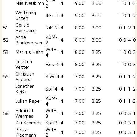
KTH-
Nils Neukirch
4
9.00
3.00
1
0
1
2
2
Wolfgang
4Ge-1
4
9.00
3.00
1
0
1
2
Otten
Gerald
51.
KiK-2
4
8.00
3.00
0
1
2
1
Herzberg
Anne
KüM-
52.
4
8.00
3.00
0
0
4
0
Blankemeyer
2
W4H-
53.
Markus Hahn
4
8.00
3.25
1
0
0
3
4
Torsten
Bes-4
4
8.00
3.25
1
0
0
3
Vetter
Christian
55.
SiW-4
4
7.00
3.25
0
1
1
2
Anders
Jonathan
Spi-4
4
7.00
3.25
0
1
1
2
Keßler
KüM-
Julian Pape
4
7.00
3.25
0
1
1
2
4
Edmund
W4H-
58.
4
7.00
3.25
0
0
3
1
Wermes
3
Kai Schmidt
Spi-2
4
7.00
3.25
0
0
3
1
Petra
W4H-
4
7.00
3.25
0
0
3
1
Kleemann
2