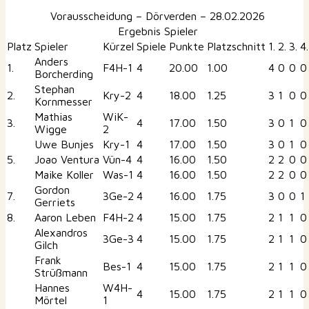
Vorausscheidung – Dörverden – 28.02.2026
Ergebnis Spieler
Platz
Spieler
Kürzel
Spiele
Punkte
Platzschnitt
1.
2.
3.
4.
Anders
1.
F4H-1
4
20.00
1.00
4
0
0
0
Borcherding
Stephan
2.
Kry-2
4
18.00
1.25
3
1
0
0
Kornmesser
Mathias
WiK-
3.
4
17.00
1.50
3
0
1
0
Wigge
2
Uwe Bunjes
Kry-1
4
17.00
1.50
3
0
1
0
5.
Joao Ventura
Vün-4
4
16.00
1.50
2
2
0
0
Maike Koller
Was-1
4
16.00
1.50
2
2
0
0
Gordon
7.
3Ge-2
4
16.00
1.75
3
0
0
1
Gerriets
8.
Aaron Leben
F4H-2
4
15.00
1.75
2
1
1
0
Alexandros
3Ge-3
4
15.00
1.75
2
1
1
0
Gilch
Frank
Bes-1
4
15.00
1.75
2
1
1
0
Strüßmann
Hannes
W4H-
4
15.00
1.75
2
1
1
0
Mörtel
1