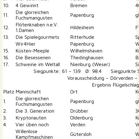
10.
4 Gewinnt
Bremen
4
Die glorreichen
11.
Papenburg
g
Fuchsmangusten
Flötenknaben n.e.V.
12.
Hildesheim
F
1.Damen
13.
Die Spielegourmets
Ritterhude
S
Wir4Hier
Papenburg
W
15.
Küsten-Meeple
Wilhelmshaven
K
16.
Die Besessenen
Thedinghausen
B
17.
Schweine im Weltall
Nienburg (Weser)
S
Siegpunkte: 61 – 139 Ø: 98.4 Siegpunkte S
Vorausscheidung – Dörverden –
Ergebnis Flügelschlag
Platz
Mannschaft
Ort
K
Die glorreichen
1.
Papenburg
g
Fuchsmangusten
2.
Die 3. Generation
Drübber
3
3.
Kryptonauten
Oldenburg
K
4.
Vier üben noch
Verden
V
Willenlose
Gütersloh
W
Kampfmaschinen