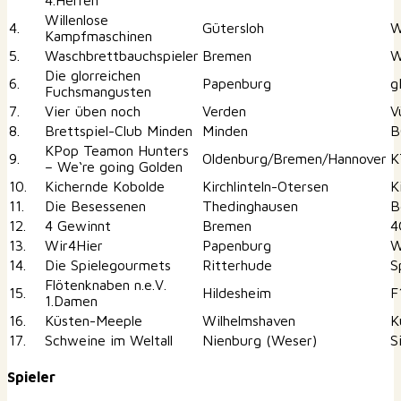
4.Herren
Willenlose
4.
Gütersloh
W
Kampfmaschinen
5.
Waschbrettbauchspieler
Bremen
W
Die glorreichen
6.
Papenburg
g
Fuchsmangusten
7.
Vier üben noch
Verden
V
8.
Brettspiel-Club Minden
Minden
B
KPop Teamon Hunters
9.
Oldenburg/Bremen/Hannover
K
– We‘re going Golden
10.
Kichernde Kobolde
Kirchlinteln-Otersen
K
11.
Die Besessenen
Thedinghausen
B
12.
4 Gewinnt
Bremen
4
13.
Wir4Hier
Papenburg
W
14.
Die Spielegourmets
Ritterhude
S
Flötenknaben n.e.V.
15.
Hildesheim
F
1.Damen
16.
Küsten-Meeple
Wilhelmshaven
K
17.
Schweine im Weltall
Nienburg (Weser)
S
Spieler