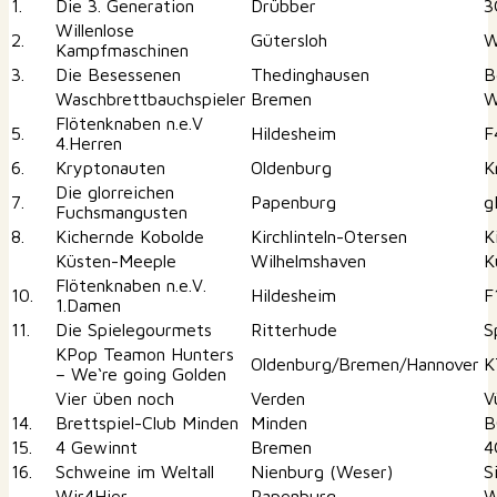
1.
Die 3. Generation
Drübber
3
Willenlose
2.
Gütersloh
W
Kampfmaschinen
3.
Die Besessenen
Thedinghausen
B
Waschbrettbauchspieler
Bremen
W
Flötenknaben n.e.V
5.
Hildesheim
F
4.Herren
6.
Kryptonauten
Oldenburg
K
Die glorreichen
7.
Papenburg
g
Fuchsmangusten
8.
Kichernde Kobolde
Kirchlinteln-Otersen
K
Küsten-Meeple
Wilhelmshaven
K
Flötenknaben n.e.V.
10.
Hildesheim
F
1.Damen
11.
Die Spielegourmets
Ritterhude
S
KPop Teamon Hunters
Oldenburg/Bremen/Hannover
K
– We‘re going Golden
Vier üben noch
Verden
V
14.
Brettspiel-Club Minden
Minden
B
15.
4 Gewinnt
Bremen
4
16.
Schweine im Weltall
Nienburg (Weser)
S
Wir4Hier
Papenburg
W