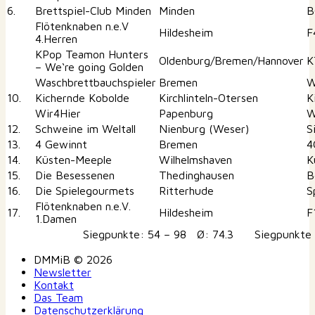
6.
Brettspiel-Club Minden
Minden
B
Flötenknaben n.e.V
Hildesheim
F
4.Herren
KPop Teamon Hunters
Oldenburg/Bremen/Hannover
K
– We‘re going Golden
Waschbrettbauchspieler
Bremen
W
10.
Kichernde Kobolde
Kirchlinteln-Otersen
K
Wir4Hier
Papenburg
W
12.
Schweine im Weltall
Nienburg (Weser)
S
13.
4 Gewinnt
Bremen
4
14.
Küsten-Meeple
Wilhelmshaven
K
15.
Die Besessenen
Thedinghausen
B
16.
Die Spielegourmets
Ritterhude
S
Flötenknaben n.e.V.
17.
Hildesheim
F
1.Damen
Siegpunkte: 54 – 98 Ø: 74.3 Siegpunkte S
DMMiB © 2026
Newsletter
Kontakt
Das Team
Datenschutzerklärung