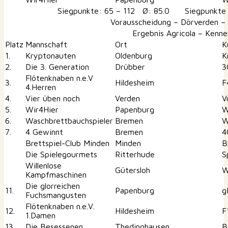
Siegpunkte: 65 – 112 Ø: 85.0 Siegpunkte S
Vorausscheidung – Dörverden –
Ergebnis Agricola – Kenne
Platz
Mannschaft
Ort
K
1.
Kryptonauten
Oldenburg
K
2.
Die 3. Generation
Drübber
3
Flötenknaben n.e.V
3.
Hildesheim
F
4.Herren
4.
Vier üben noch
Verden
V
5.
Wir4Hier
Papenburg
W
6.
Waschbrettbauchspieler
Bremen
W
7.
4 Gewinnt
Bremen
4
Brettspiel-Club Minden
Minden
B
Die Spielegourmets
Ritterhude
S
Willenlose
Gütersloh
W
Kampfmaschinen
Die glorreichen
11.
Papenburg
g
Fuchsmangusten
Flötenknaben n.e.V.
12.
Hildesheim
F
1.Damen
13.
Die Besessenen
Thedinghausen
B