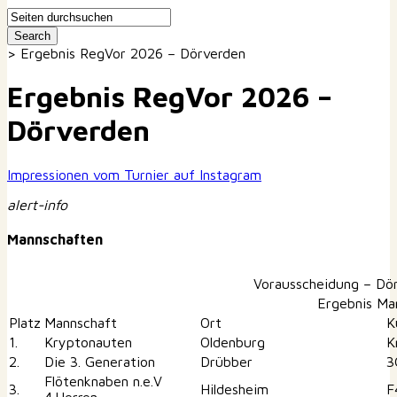
>
Ergebnis RegVor 2026 – Dörverden
Ergebnis RegVor 2026 –
Dörverden
Impressionen vom Turnier auf Instagram
alert-info
Mannschaften
Vorausscheidung – Dö
Ergebnis Ma
Platz
Mannschaft
Ort
K
1.
Kryptonauten
Oldenburg
K
2.
Die 3. Generation
Drübber
3
Flötenknaben n.e.V
3.
Hildesheim
F