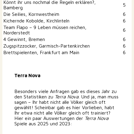
Könnt ihr uns nochmal die Regeln erklären?,
5
Bamberg
Die Seilies, Kornwestheim
6
Kichernde Kobolde, Kirchlinteln
6
Team Flapo – 9 Leben müssen reichen,
6
Norderstedt
4 Gewinnt, Bremen
6
Zugspitzzocker, Garmisch-Partenkirchen
6
Brettspielenten, Frankfurt am Main
6
Terra Nova
Besonders viele Anfragen gab es dieses Jahr zu
den Statistiken zu
Terra Nova
. Und ja, man muss
sagen – Ihr habt nicht alle Völker gleich oft
gewählt! Scheinbar gab es hier Vorlieben, habt
Ihr etwa nicht alle Völker gleich oft trainiert?
Hier ein paar Auswertungen der
Terra Nova
Spiele aus 2025 und 2023: