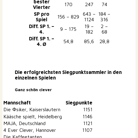
bester
170
247
74
Vierter
SP pro
643 –
184 –
156 – 829
Spiel
1124
316
Diff. SP 1. –
19 –
2 –
9 – 175
4.
182
68
Diff. SP 1. –
54,8
85,6
28,8
4. Ø
Die erfolgreichsten Siegpunktsammler in den
einzelnen Spielen
Ganz schön clever
Mannschaft
Siegpunkte
Die Φsiker, Kaiserslautern
1151
Kääsche spielt, Heidelberg
1146
MAJA, Deutschland
1121
4 Ever Clever, Hannover
1107
Die Kaffeetanten,