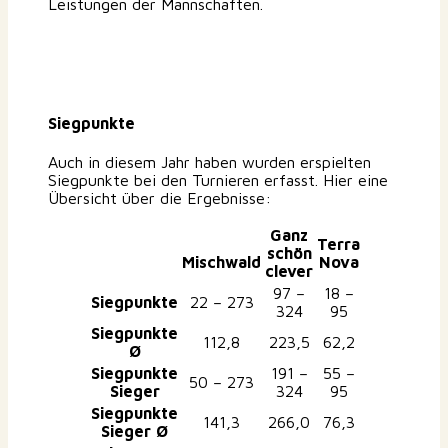
Leistungen der Mannschaften.
Siegpunkte
Auch in diesem Jahr haben wurden erspielten
Siegpunkte bei den Turnieren erfasst. Hier eine
Übersicht über die Ergebnisse:
Ganz
Terra
schön
Mischwald
Nova
clever
97 –
18 –
Siegpunkte
22 – 273
324
95
Siegpunkte
112,8
223,5
62,2
Ø
Siegpunkte
191 –
55 –
50 – 273
Sieger
324
95
Siegpunkte
141,3
266,0
76,3
Sieger
Ø