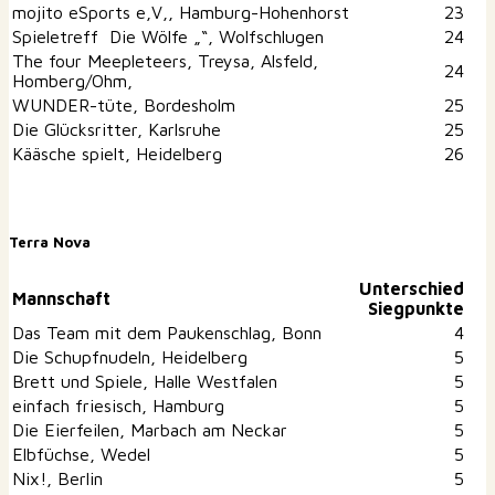
mojito eSports e,V,, Hamburg-Hohenhorst
23
Spieletreff Die Wölfe „“, Wolfschlugen
24
The four Meepleteers, Treysa, Alsfeld,
24
Homberg/Ohm,
WUNDER-tüte, Bordesholm
25
Die Glücksritter, Karlsruhe
25
Kääsche spielt, Heidelberg
26
Terra Nova
Unterschied
Mannschaft
Siegpunkte
Das Team mit dem Paukenschlag, Bonn
4
Die Schupfnudeln, Heidelberg
5
Brett und Spiele, Halle Westfalen
5
einfach friesisch, Hamburg
5
Die Eierfeilen, Marbach am Neckar
5
Elbfüchse, Wedel
5
Nix!, Berlin
5