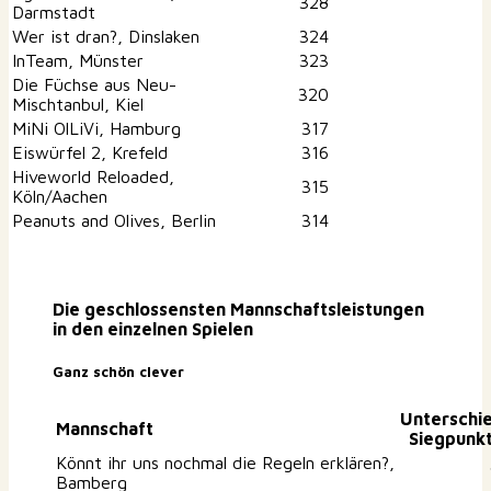
328
Darmstadt
Wer ist dran?, Dinslaken
324
InTeam, Münster
323
Die Füchse aus Neu-
320
Mischtanbul, Kiel
MiNi OlLiVi, Hamburg
317
Eiswürfel 2, Krefeld
316
Hiveworld Reloaded,
315
Köln/Aachen
Peanuts and Olives, Berlin
314
Die geschlossensten Mannschaftsleistungen
in den einzelnen Spielen
Ganz schön clever
Unterschi
Mannschaft
Siegpunk
Könnt ihr uns nochmal die Regeln erklären?,
Bamberg